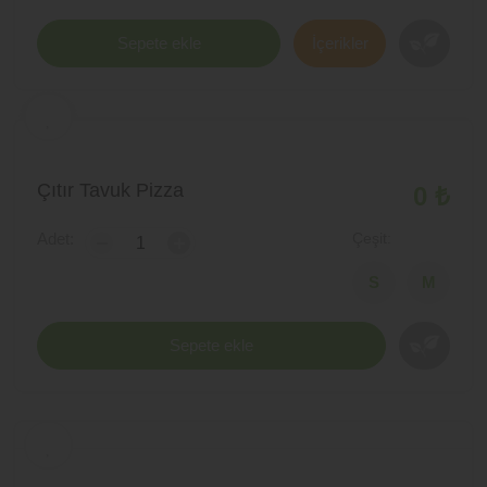
Sepete ekle
İçerikler
Çıtır Tavuk Pizza
0 ₺
Adet:
Çeşit:
-
+
Sepete ekle