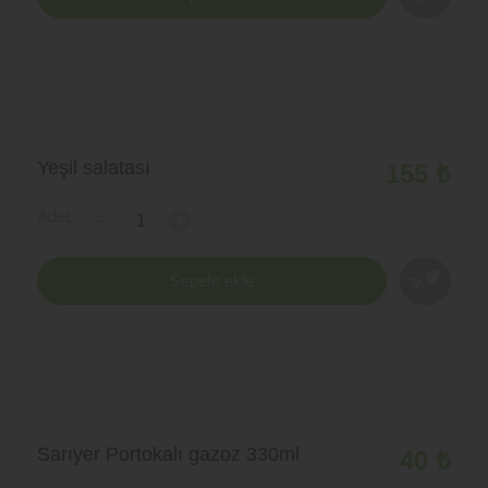
Yeşil salatası
155 ₺
Adet:
-
+
Sepete ekle
Sarıyer Portokalı gazoz 330ml
40 ₺