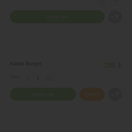
Sepete ekle
Klasik Burger
205 ₺
Adet:
-
+
Sepete ekle
İçerikler