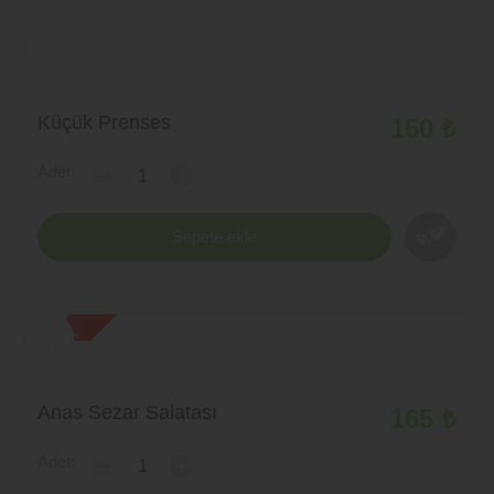
Küçük Prenses
150 ₺
Adet:
-
+
Sepete ekle
yeni ürün
Anas Sezar Salatası
165 ₺
Adet:
-
+