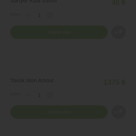
Sarıyer Kola 330ml
40 ₺
Adet:
-
+
Sepete ekle
Tavuk Mon Amour
1375 ₺
Adet:
-
+
Sepete ekle