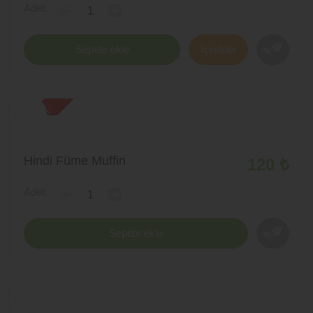
Adet:
-
+
Sepete ekle
İçerikler
yeni ürün
Hindi Füme Muffin
120 ₺
Adet:
-
+
Sepete ekle