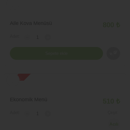
Aile Kova Menüsü
800 ₺
Adet:
-
+
Sepete ekle
yeni ürün
Ekonomik Menü
510 ₺
Adet:
Çeşit:
-
+