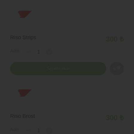
yeni ürün
Riso Strips
300 ₺
Adet:
-
+
Sepete ekle
yeni ürün
Riso Brost
300 ₺
Adet:
-
+