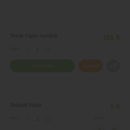
Tavuk Fajita Sandviç
165 ₺
Adet:
-
+
Sepete ekle
İçerikler
Sebzeli Pizza
0 ₺
Adet:
Çeşit:
-
+