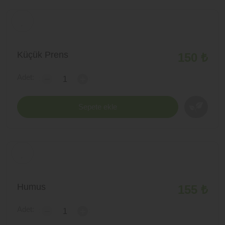
Küçük Prens
150 ₺
Adet:
-
+
Sepete ekle
Humus
155 ₺
Adet:
-
+