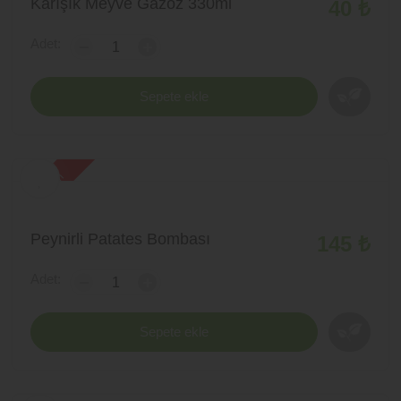
Karışık Meyve Gazoz 330ml
40 ₺
Adet:
-
+
Sepete ekle
yeni ürün
Peynirli Patates Bombası
145 ₺
Adet:
-
+
Sepete ekle