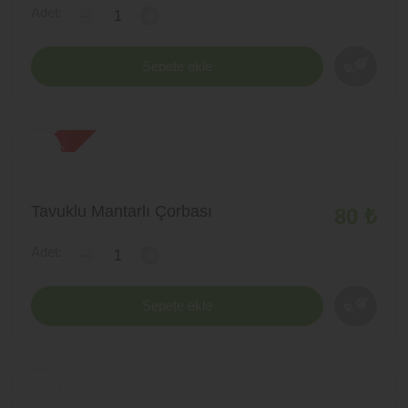
Adet:
-
+
Sepete ekle
yeni ürün
Tavuklu Mantarlı Çorbası
80 ₺
Adet:
-
+
Sepete ekle