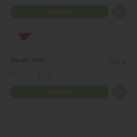
Sepete ekle
yeni ürün
Sucuklu Muffin
120 ₺
Adet:
-
+
Sepete ekle