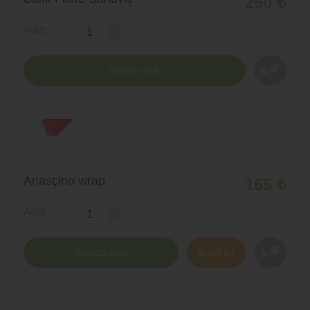
250 ₺
Adet:
-
+
Sepete ekle
yeni ürün
Anasçino wrap
165 ₺
Adet:
-
+
Sepete ekle
İçerikler