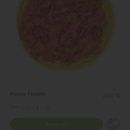
Risotto FireBite
300 ₺
Adet:
-
+
Sepete ekle