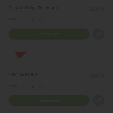
Fish Ve Chips Porsiyonu
460 ₺
Adet:
-
+
Sepete ekle
yeni ürün
Four Seasons
300 ₺
Adet:
-
+
Sepete ekle