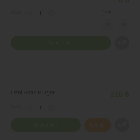
Adet:
Çeşit:
-
+
Sepete ekle
Özel Anas Burger
210 ₺
Adet:
-
+
Sepete ekle
İçerikler