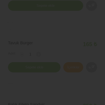
Sepete ekle
Tavuk Burger
165 ₺
Adet:
-
+
Sepete ekle
İçerikler
Balık Fileto Sandviç