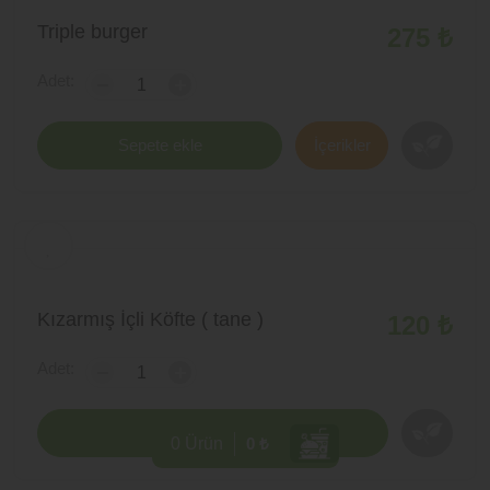
Triple burger
275 ₺
Adet:
-
+
Sepete ekle
İçerikler
Kızarmış İçli Köfte ( tane )
120 ₺
Adet:
-
+
Sepete ekle
0 Ürün
0 ₺