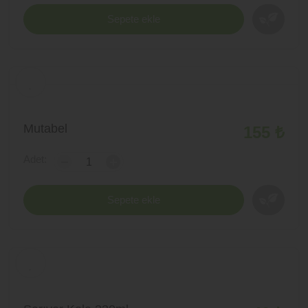
Sepete ekle
Mutabel
155 ₺
Adet:
-
+
Sepete ekle