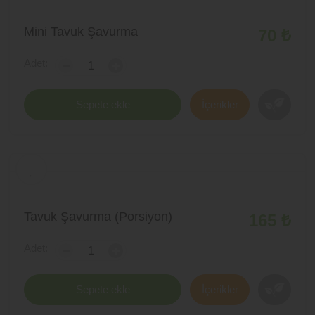
Mini Tavuk Şavurma
70 ₺
Adet:
-
+
Sepete ekle
İçerikler
Tavuk Şavurma (Porsiyon)
165 ₺
Adet:
-
+
Sepete ekle
İçerikler