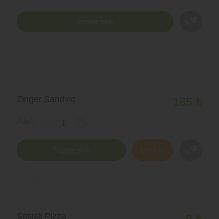
Sepete ekle
Zinger Sandviç
165 ₺
Adet:
-
+
Sepete ekle
İçerikler
Sosisli Pizza
0 ₺