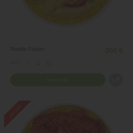
Risotto Fusion
300 ₺
Adet:
-
+
Sepete ekle
yeni ürün