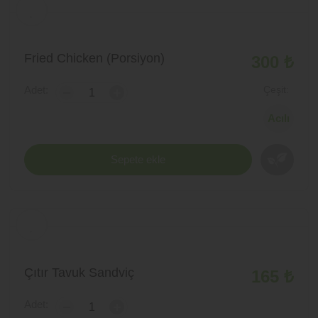
Fried Chicken (Porsiyon)
300 ₺
Adet:
Çeşit:
-
+
Sepete ekle
Çıtır Tavuk Sandviç
165 ₺
Adet:
-
+