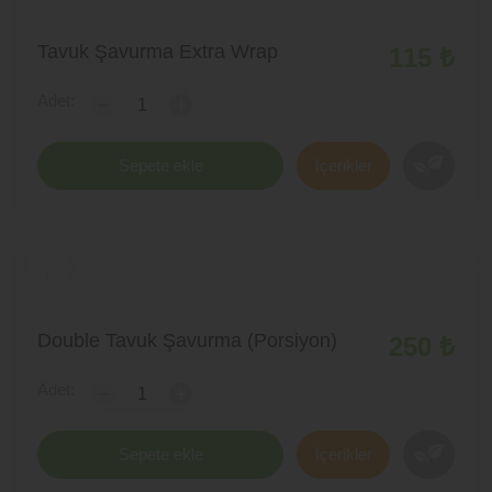
Tavuk Şavurma Extra Wrap
115 ₺
Adet:
-
+
Sepete ekle
İçerikler
Double Tavuk Şavurma (Porsiyon)
250 ₺
Adet:
-
+
Sepete ekle
İçerikler