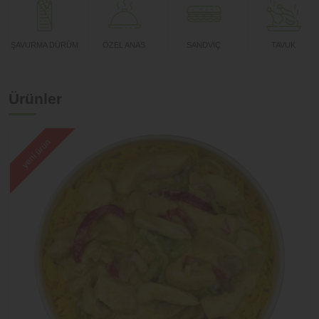
Kayaşehir
Şube değiştir
ŞAVURMA DÜRÜM
ÖZEL ANAS
SANDVİÇ
TAVUK
Eminönü
Şube değiştir
Beyoğlu
Ürünler
yeni ürün