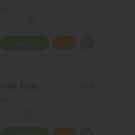
Adet:
+
Sepete ekle
İçerikler
Klasik Burger
180 ₺
Adet:
+
Sepete ekle
İçerikler