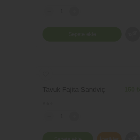
-
+
Sepete ekle
Tavuk Fajita Sandviç
150 ₺
Adet:
-
+
Sepete ekle
İçerikler