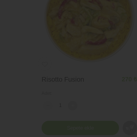
Risotto Fusion
270 ₺
Adet:
-
+
Sepete ekle