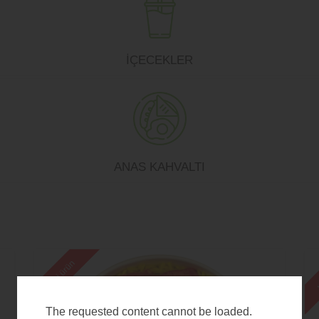
İÇECEKLER
ANAS KAHVALTI
yeni ürün
y
The requested content cannot be loaded.