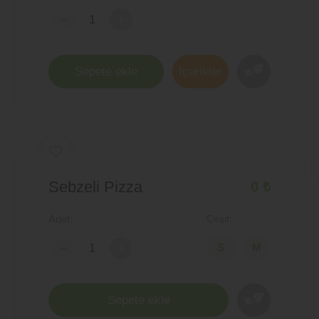
-
+
-
Sepete ekle
İçerikler
Sebzeli Pizza
0 ₺
Adet:
Çeşit:
-
+
-
Sepete ekle