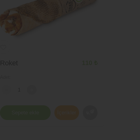
Roket
110 ₺
Adet:
+
Sepete ekle
İçerikler