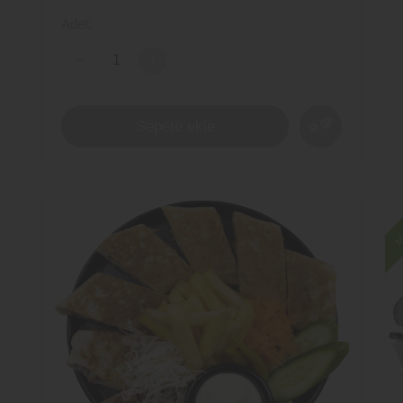
-
Adet:
-
+
Sepete ekle
Mü