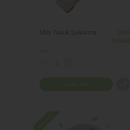
Mini Tavuk Şavurma
1500
DINAR
Adet:
-
+
Sepete ekle
Müsait değil