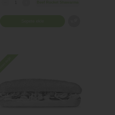
+
Sepete ekle
sait değil