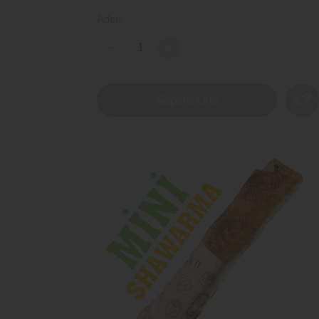
Adet:
-
+
Sepete ekle