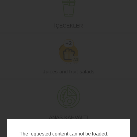
İÇECEKLER
Juices and fruit salads
ANAS KAHVALTI
The requested content cannot be loaded.