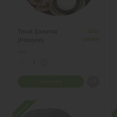
Tavuk Şavurma
4000
DINAR
(Porsiyon)
Adet:
-
-
+
Sepete ekle
Müsait değil
Mü