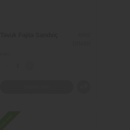
Tavuk Fajita Sandviç
4000
DINAR
Adet:
+
Sepete ekle
sait değil