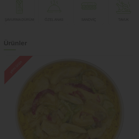
Kayaşehir
Şube değiştir
ŞAVURMA DÜRÜM
ÖZEL ANAS
SANDVİÇ
TAVUK
Eminönü
Şube değiştir
Beyoğlu
Ürünler
yeni ürün