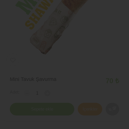
Mini Tavuk Şavurma
70 ₺
Adet:
-
+
Sepete ekle
İçerikler