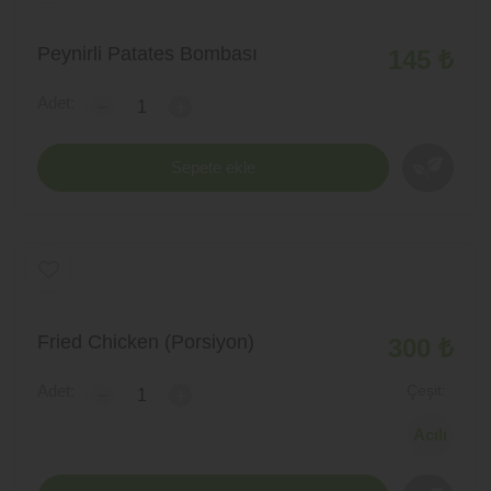
Peynirli Patates Bombası
145 ₺
Adet:
-
+
Sepete ekle
Fried Chicken (Porsiyon)
300 ₺
Adet:
Çeşit:
-
+