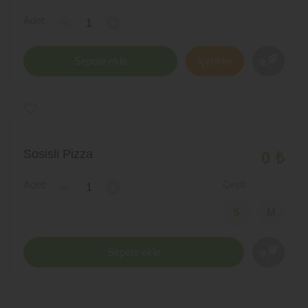
Adet:
-
+
Sepete ekle
İçerikler
Sosisli Pizza
0 ₺
Adet:
Çeşit:
-
+
Sepete ekle