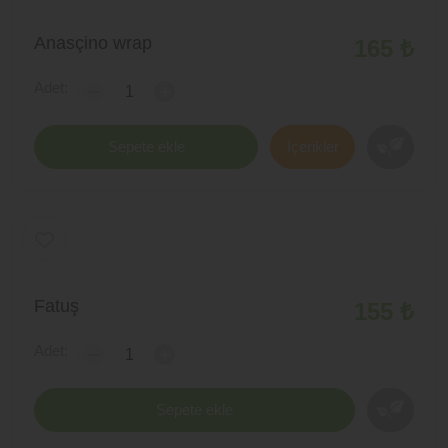
Anasçino wrap
165 ₺
Adet:
-
+
Sepete ekle
İçerikler
Fatuş
155 ₺
Adet:
-
+
Sepete ekle