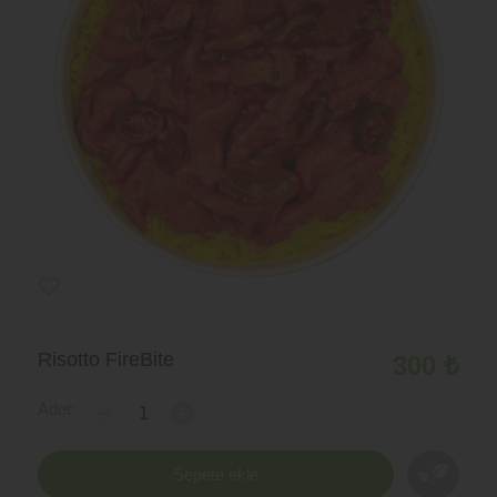
Risotto FireBite
300 ₺
Adet:
-
+
Sepete ekle