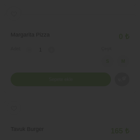
Margarita Pizza
0 ₺
Adet:
Çeşit:
-
+
Sepete ekle
Tavuk Burger
165 ₺