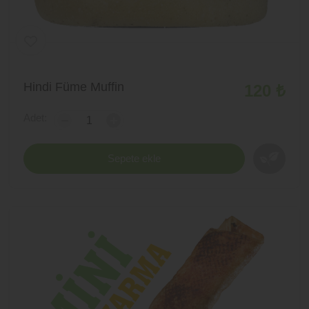
Hindi Füme Muffin
120 ₺
Adet:
-
+
Sepete ekle