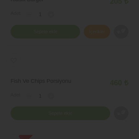
205 ₺
Adet:
-
+
Sepete ekle
İçerikler
Fish Ve Chips Porsiyonu
460 ₺
Adet:
-
+
Sepete ekle