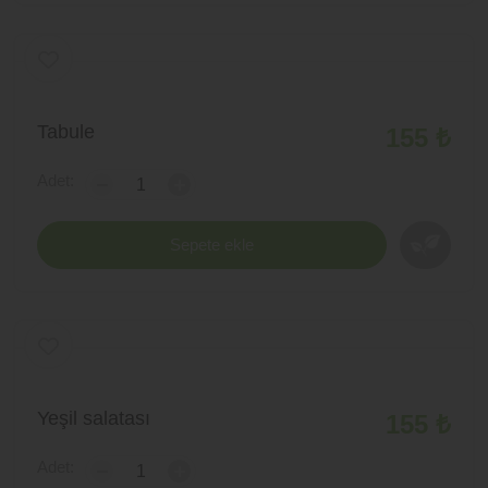
Tabule
155 ₺
Adet:
-
+
Sepete ekle
Yeşil salatası
155 ₺
Adet:
-
+