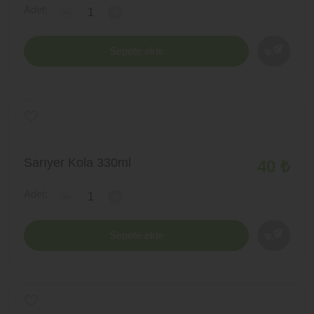
Adet:
-
+
Sepete ekle
Sarıyer Kola 330ml
40 ₺
Adet:
-
+
Sepete ekle