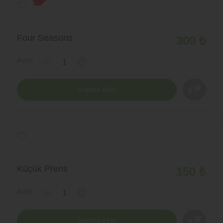
yeni ürün
Four Seasons
300 ₺
Adet:
-
+
Sepete ekle
Küçük Prens
150 ₺
Adet:
-
+
Sepete ekle