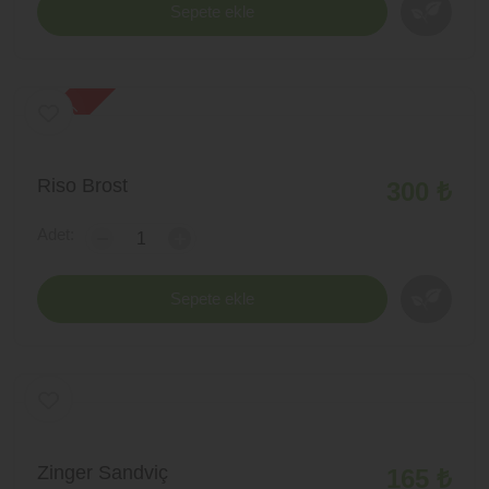
Sepete ekle
yeni ürün
Riso Brost
300 ₺
Adet:
-
+
Sepete ekle
Zinger Sandviç
165 ₺