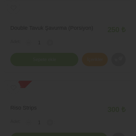
Double Tavuk Şavurma (Porsiyon)
250 ₺
Adet:
-
+
Sepete ekle
İçerikler
yeni ürün
Riso Strips
300 ₺
Adet:
-
+