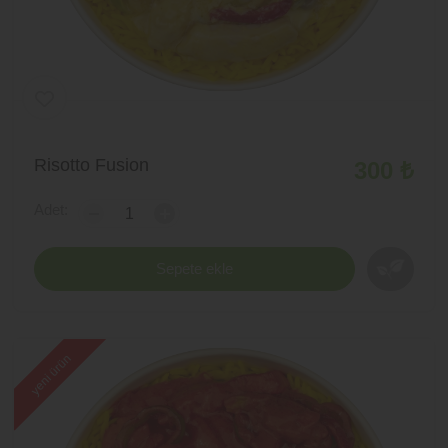
Risotto Fusion
300 ₺
Adet:
-
+
Sepete ekle
yeni ürün