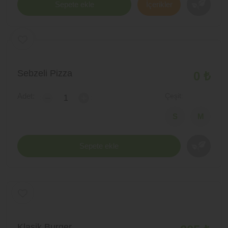
Sepete ekle
İçerikler
Sebzeli Pizza
0 ₺
Adet:
Çeşit:
-
+
Sepete ekle
Klasik Burger