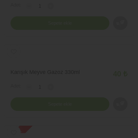
Adet:
-
+
Sepete ekle
Karışık Meyve Gazoz 330ml
40 ₺
Adet:
-
+
Sepete ekle
yeni ürün