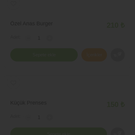
Özel Anas Burger
210 ₺
Adet:
-
+
Sepete ekle
İçerikler
Küçük Prenses
150 ₺
Adet:
-
+
Sepete ekle