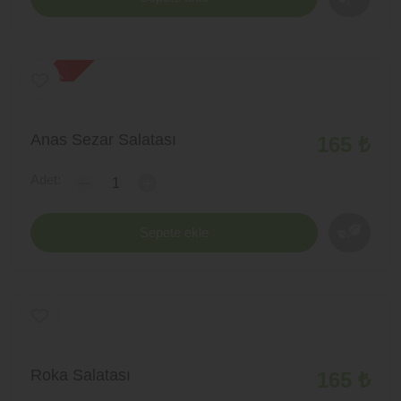
yeni ürün
Anas Sezar Salatası
165 ₺
Adet:
-
+
Sepete ekle
Roka Salatası
165 ₺