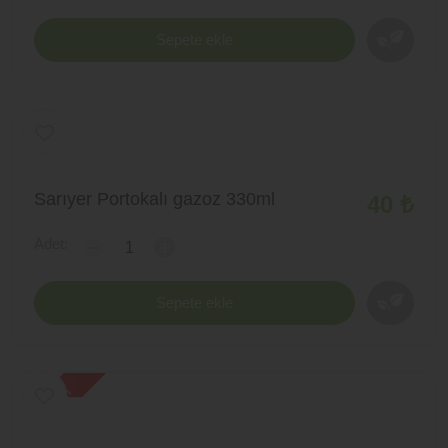
Sepete ekle
Sarıyer Portokalı gazoz 330ml
40 ₺
Adet:
-
+
Sepete ekle
yeni ürün