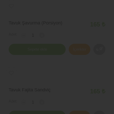
Tavuk Şavurma (Porsiyon)
165 ₺
Adet:
-
+
Sepete ekle
İçerikler
Tavuk Fajita Sandviç
165 ₺
Adet:
-
+