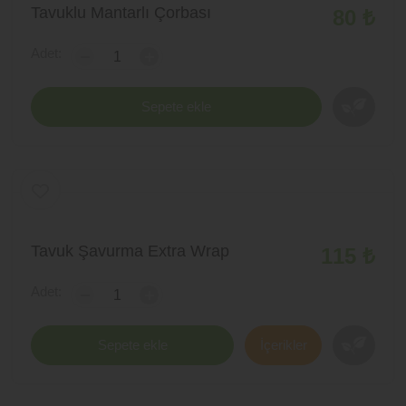
Tavuklu Mantarlı Çorbası
80 ₺
Adet:
-
+
Sepete ekle
Tavuk Şavurma Extra Wrap
115 ₺
Adet:
-
+
Sepete ekle
İçerikler