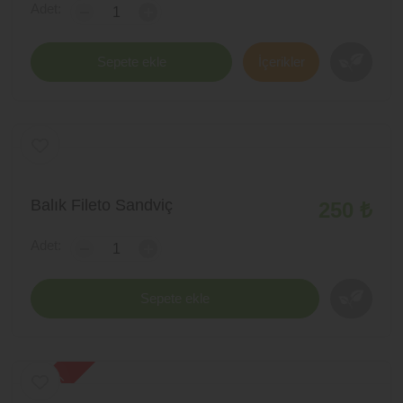
Adet:
-
+
Sepete ekle
İçerikler
Balık Fileto Sandviç
250 ₺
Adet:
-
+
Sepete ekle
yeni ürün