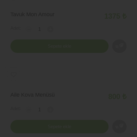
Tavuk Mon Amour
1375 ₺
Adet:
-
+
Sepete ekle
Aile Kova Menüsü
800 ₺
Adet:
-
+
Sepete ekle