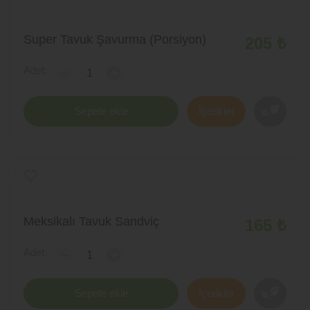
Super Tavuk Şavurma (Porsiyon)
205 ₺
Adet:
-
+
Sepete ekle
İçerikler
Meksikalı Tavuk Sandviç
165 ₺
Adet:
-
+
Sepete ekle
İçerikler