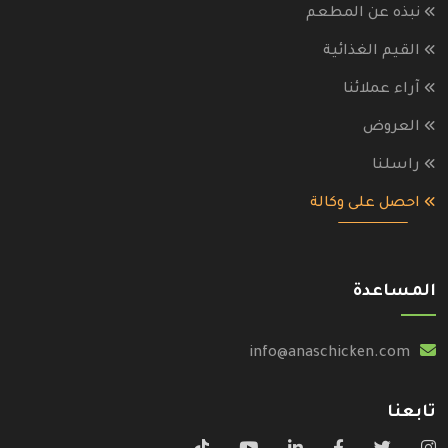
نبذه عن المطعم
القيم الغذائية
آراء عملائنا
العروض
راسلنا
احصل على وكالة
المساعدة
info@anaschicken.com
تابعنا