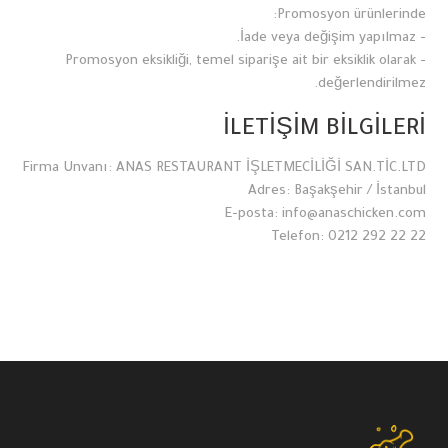
Promosyon ürünlerinde:
- İade veya değişim yapılmaz.
- Promosyon eksikliği, temel siparişe ait bir eksiklik olarak
değerlendirilmez.
İLETİŞİM BİLGİLERİ
Firma Unvanı: ANAS RESTAURANT İŞLETMECİLİĞİ SAN.TİC.LTD
Adres: Başakşehir / İstanbul
E-posta: info@anaschicken.com
Telefon: 0212 292 22 22