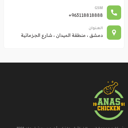
GSM
+963118818888
العنوان
دمشق ، منطقة الميدان ، شارع الجزماتية