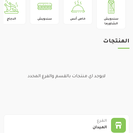
الميدان
تغيير الفرع
كفرسوسة
سندويش
خاص أنس
سندويش
الدجاج
تغيير الفرع
الشاورما
قدسيا
المنتجات
لايوجد اي منتجات بالقسم والفرع المحدد
الفرع
الميدان