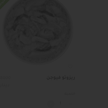
غير متواف
ريزوتو فيوجن
8000
دينار
الكمية:
+
-