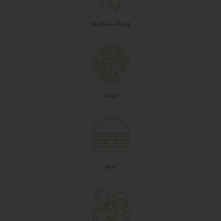
وجبات شاورما
بيتزا
برغر