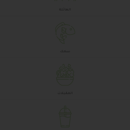
العائلة
سمك
المقبلات