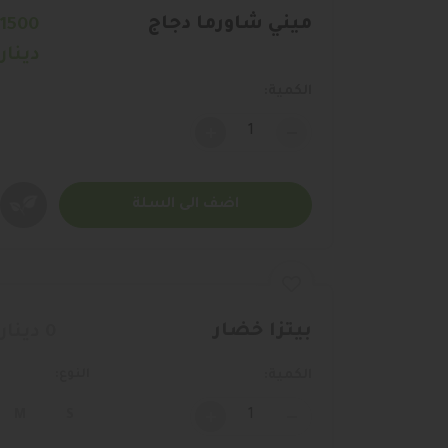
ميني شاورما دجاج
1500
دينار
الكمية:
+
-
اضف الى السلة
غير متواف
بيتزا خضار
0 دينار
الكمية:
النوع:
+
-