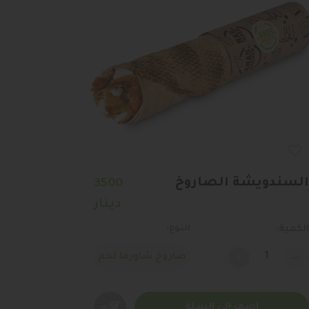
السندويشة الصاروخ
3500
دينار
الكمية:
النوع:
+
اضف الى السلة