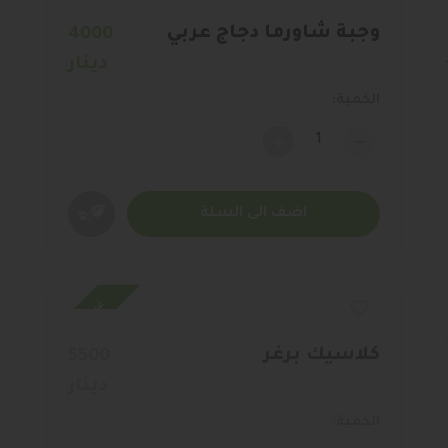
وجبة شاورما دجاج عربي
4000
دينار
الكمية:
-
+
-
اضف الى السلة
ر
غير متوافر
كلاسيك برغر
5500
دينار
الكمية: