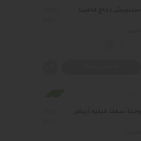
سندويش دجاج فاهيتا
4000
دينار
الكمية:
+
اضف الى السلة
غير متوافر
وجبة سمك فيليه أبيض
8500
دينار
الكمية: