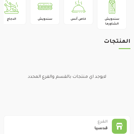
الميدان
تغيير الفرع
كفرسوسة
سندويش
خاص أنس
سندويش
الدجاج
تغيير الفرع
الشاورما
قدسيا
المنتجات
لايوجد اي منتجات بالقسم والفرع المحدد
الفرع
قدسيا