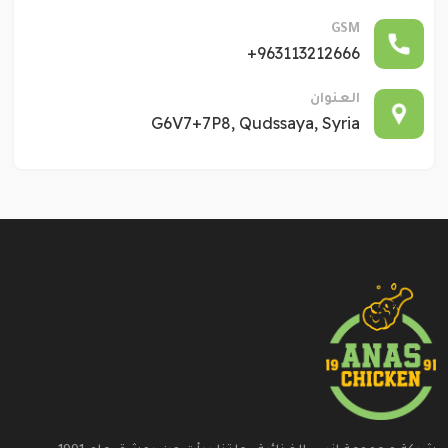
GSM
+963113212666
العنوان
G6V7+7P8, Qudssaya, Syria