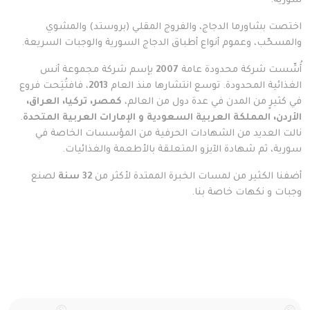
سورية.
اختصت بشاورما الدجاج، والفروج المقلي (بروستد) والمشوي
والمسحّب، وعموم أنواع أطباق الدجاج السورية والوجبات السريعة.
أُسِّست شركة محدودة عامة
2007
بإسم شركة مجموعة أنس
الغذائية المحدودة. توسع انتشارها منذ العام
2013
، فافتُتِحت فروع
في كثيرٍ من المدن في عدة دول من العالم،
كمصر، تركيا، العراق،
الأردن، المملكة العربية السعودية و الإمارات العربية المتحدة
.
نالت العديد من الشهادات الحرفية من المؤسسات الخاصة في
سورية، ثم شهادة الآيزو المتعلقة بالأطعمة والغذائيات.
أضفنا الكثير من لمسات الخبرة الممتدة لأكثر من
32
سنة
لصنع
وجبات و نكهات خاصة بنا.