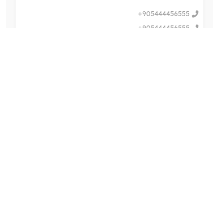
+905444456555
+905444456555
Kuloğlu Mah. Sadri Alışık Sk. No:8 34433 Beyoğlu
İstanbul
المنيو
بغداد
+96407747737778
+96407847737778
بغداد - العامرية - شارع العمل الشعبي - مقابل أفران الرباط
المنيو