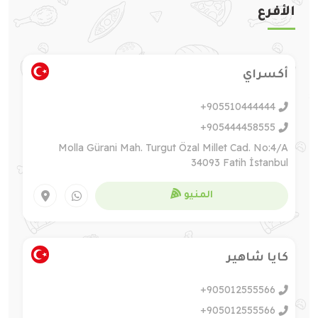
الأفرع
أكسراي
+905510444444
+905444458555
Molla Gürani Mah. Turgut Özal Millet Cad. No:4/A
34093 Fatih İstanbul
المنيو
كايا شاهير
+905012555566
+905012555566