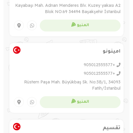
Kayabaşı Mah. Adnan Menderes Blv. Kuzey yakası A2
Blok NO:69 34494 Başakşehir İstanbul
المنيو
امينونو
905012555577+
905012555577+
Rüstem Paşa Mah. Büyükbaş Sk. No:3B/1, 34093
Fatih/İstanbul
المنيو
تقسيم