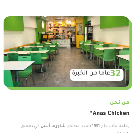
32
عاما من الخبرة
من نحن
Anas Chicken®
رحلتنا بدأت عام
1991
بإسم مطعم
شاورما أنس
في دمشق -